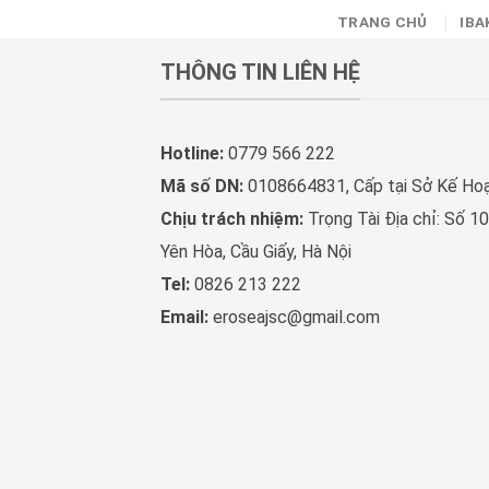
Skip
TRANG CHỦ
IBA
to
content
THÔNG TIN LIÊN HỆ
Hotline:
0779 566 222
Mã số DN:
0108664831, Cấp tại Sở Kế Ho
Chịu trách nhiệm:
Trọng Tài Địa chỉ: Số 10
Yên Hòa, Cầu Giấy, Hà Nội
Tel:
0826 213 222
Email:
eroseajsc@gmail.com