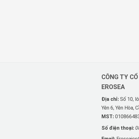
CÔNG TY CỔ
EROSEA
Địa chỉ:
Số 10, l
Yên 6, Yên Hòa, C
MST:
01086648
Số điện thoại:
0
Email:
Eroseajcs