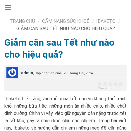
Skip
to
content
TRANG CHỦ
/
CẨM NANG SỨC KHOẺ
/
IBAKETO
/
GIẢM CÂN SAU TẾT NHƯ NÀO CHO HIỆU QUẢ?
Giảm cân sau Tết như nào
cho hiệu quả?
admin
, Cập nhật lần cuối:
21 Tháng Hai, 2024
Đánh giá post
Ibaketo biết rằng, vào mỗi mùa tết, chị em không thể tránh
khỏi những bữa tiệc, những món ăn nhiều calo, nhiều chất
dinh dưỡng. Chính vì vậy, việc giữ nguyên cân nặng trước tết
là rất khó, gây ra nhiều khó chịu cho chị em. Trong bài viết
này, Ibaketo sẽ hướng dẫn chị em những mẹo để cân nặng