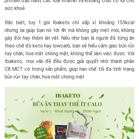
protein đậu nành, các loại vitamin và khoảng chất có lợi cho
sức khoẻ
Đặc biệt, tuy 1 gói Ibaketo chỉ xấp xỉ khoảng 155kcal
nhưng lại giúp bạn nó tới 4h mà không gây mệt mói, không
gây đói hay thèm ăn vặt. Nếu như bạn là người đã từng ăn
theo chế độ keto hay lowcarb, bạn sẽ hiểu cảm giác bủn rủn
tay chân, hoa mắt chóng mặt, không thể làm việc được. Với
Ibaketo, mọi vấn đề đều được giải quyết nhờ thành phần
C8 MCT có trong sản phẩm, giúp hạn chế tối đa tình trạng
bủn rủn tay chân, hoa mắt chóng mặt