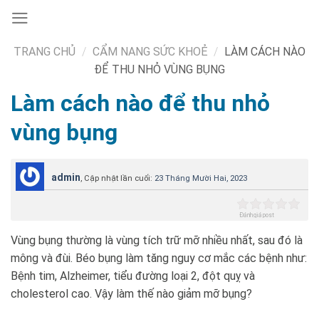
Skip
to
content
TRANG CHỦ
/
CẨM NANG SỨC KHOẺ
/
LÀM CÁCH NÀO
ĐỂ THU NHỎ VÙNG BỤNG
Làm cách nào để thu nhỏ
vùng bụng
admin
, Cập nhật lần cuối:
23 Tháng Mười Hai, 2023
Đánh giá post
Vùng bụng thường là vùng tích trữ mỡ nhiều nhất, sau đó là
mông và đùi. Béo bụng làm tăng nguy cơ mắc các bệnh như:
Bệnh tim, Alzheimer, tiểu đường loại 2, đột quỵ và
cholesterol cao. Vậy làm thế nào giảm mỡ bụng?