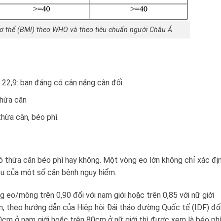
cơ thể (BMI) theo WHO và theo tiêu chuẩn người Châu Á
22,9: bạn đáng có cân nặng cân đối
thừa cân
thừa cân, béo phì.
ó thừa cân béo phì hay không. Một vòng eo lớn không chỉ xác đị
ệu của một số căn bệnh nguy hiểm.
g eo/mông trên 0,90 đối với nam giới hoặc trên 0,85 với nữ giới
n, theo hướng dẫn của Hiệp hội Đái tháo đường Quốc tế (IDF) đố
0cm ở nam giới hoặc trên 80cm ở nữ giới thì được xem là béo phì