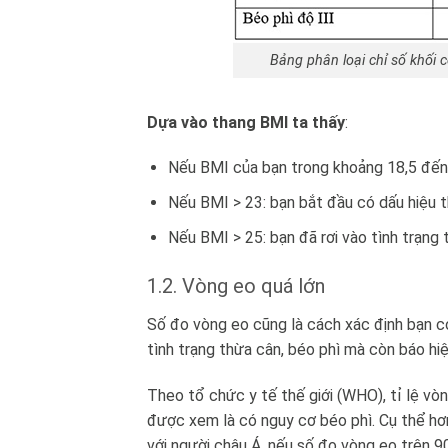
Bảng phân loại chỉ số khối 
Dựa vào thang BMI ta thấy
:
Nếu BMI của bạn trong khoảng 18,5 đến 
Nếu BMI > 23: bạn bắt đầu có dấu hiệu 
Nếu BMI > 25: bạn đã rơi vào tình trạng 
1.2. Vòng eo quá lớn
Số đo vòng eo cũng là cách xác định bạn c
tình trạng thừa cân, béo phì mà còn báo hi
Theo tổ chức y tế thế giới (WHO), tỉ lệ vòn
được xem là có nguy cơ béo phì. Cụ thể hơ
với người châu Á, nếu số đo vòng eo trên 9