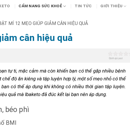
KETO
CẨM NANG SỨC KHOẺ
TIN TỨC
GIỚI THIỆU
ẬT MÍ 12 MẸO GIÚP GIẢM CÂN HIỆU QUẢ
giảm cân hiệu quả
Đánh giá post
 bạn tự ti, mặc cảm mà còn khiến bạn có thể gặp nhiều bệnh
 chế độ ăn kiêng và tập luyện hợp lý, một số mẹo nhỏ có thể
bạn có thể áp dụng khi không có nhiều thời gian tập luyện.
iệu quả mà Ibaketo đã đúc kết lại bạn nên áp dụng.
, béo phì
 số BMI