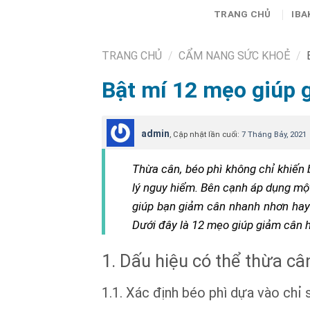
Skip
TRANG CHỦ
IBA
to
content
TRANG CHỦ
/
CẨM NANG SỨC KHOẺ
/
B
Bật mí 12 mẹo giúp 
admin
, Cập nhật lần cuối:
7 Tháng Bảy, 2021
Thừa cân, béo phì không chỉ khiến
lý nguy hiểm. Bên cạnh áp dụng một
giúp bạn giảm cân nhanh nhơn hay 
Dưới đây là 12 mẹo giúp giảm cân h
1. Dấu hiệu có thể thừa cân
1.1. Xác định béo phì dựa vào chỉ