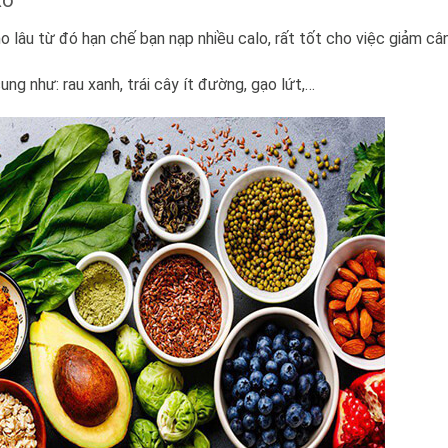
 lâu từ đó hạn chế bạn nạp nhiều calo, rất tốt cho việc giảm câ
g như: rau xanh, trái cây ít đường, gạo lứt,…